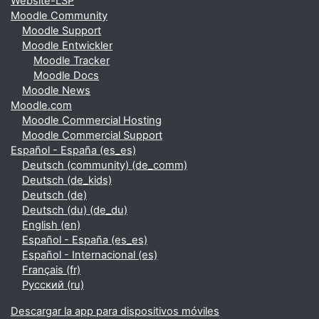
Website-LSP
Moodle Community
Moodle Support
Moodle Entwickler
Moodle Tracker
Moodle Docs
Moodle News
Moodle.com
Moodle Commercial Hosting
Moodle Commercial Support
Español - España ‎(es_es)‎
Deutsch (community) ‎(de_comm)‎
Deutsch ‎(de_kids)‎
Deutsch ‎(de)‎
Deutsch (du) ‎(de_du)‎
English ‎(en)‎
Español - España ‎(es_es)‎
Español - Internacional ‎(es)‎
Français ‎(fr)‎
Русский ‎(ru)‎
Descargar la app para dispositivos móviles