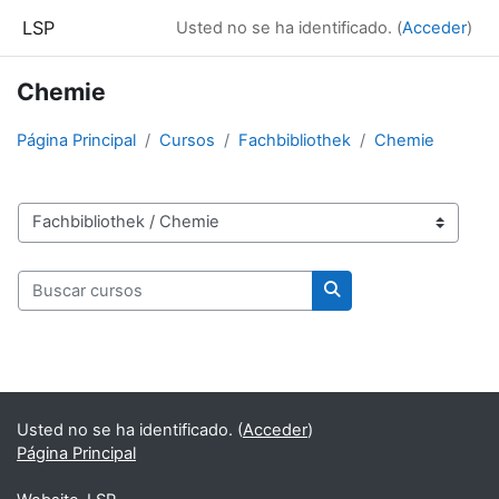
Salta al contenido principal
LSP
Usted no se ha identificado. (
Acceder
)
Chemie
Página Principal
Cursos
Fachbibliothek
Chemie
Categorías
Buscar cursos
Buscar cursos
Bloques
Bloques suplementarios
Usted no se ha identificado. (
Acceder
)
Página Principal