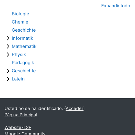
Expandir todo
Biologie
Chemie
Geschichte
Informatik
Mathematik
Physik
Pädagogik
Geschichte
Latein
Bloques
Bloques suplementarios
Usted no se ha identificado. (
Acceder
)
Página Principal
Website-LSP
Moodle Community