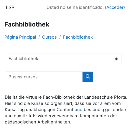
Salta al contenido principal
LSP
Usted no se ha identificado. (
Acceder
)
Fachbibliothek
Página Principal
Cursos
Fachbibliothek
Categorías
Buscar cursos
Buscar cursos
Die ist die virtuelle Fach-Bibliothek der Landesschule Pforta.
Hier sind die Kurse so organisiert, dass sie vor allem vom
Kursalltag unabhängigen Content
und
beständig geltendee
und damit stets wiederverwendbare Komponenten der
pädagogischen Arbeit enthalten.