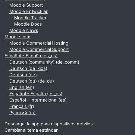
Moodle Support
Moodle Entwickler
Moodle Tracker
Moodle Docs
Moodle News
Moodle.com
Moodle Commercial Hosting
Moodle Commercial Support
Español - España ‎(es_es)‎
Deutsch (community) ‎(de_comm)‎
Deutsch ‎(de_kids)‎
Deutsch ‎(de)‎
Deutsch (du) ‎(de_du)‎
English ‎(en)‎
Español - España ‎(es_es)‎
Español - Internacional ‎(es)‎
Français ‎(fr)‎
Русский ‎(ru)‎
Descargar la app para dispositivos móviles
Cambiar al tema estándar