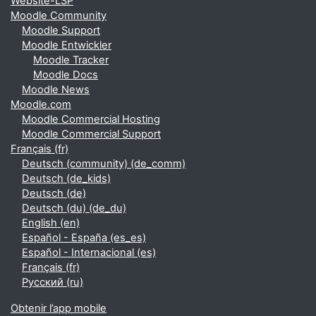
Website-LSP
Moodle Community
Moodle Support
Moodle Entwickler
Moodle Tracker
Moodle Docs
Moodle News
Moodle.com
Moodle Commercial Hosting
Moodle Commercial Support
Français ‎(fr)‎
Deutsch (community) ‎(de_comm)‎
Deutsch ‎(de_kids)‎
Deutsch ‎(de)‎
Deutsch (du) ‎(de_du)‎
English ‎(en)‎
Español - España ‎(es_es)‎
Español - Internacional ‎(es)‎
Français ‎(fr)‎
Русский ‎(ru)‎
Obtenir l’app mobile