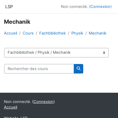
Passer au contenu principal
LSP
Non connecté. (
Connexion
)
Mechanik
Accueil
Cours
Fachbibliothek
Physik
Mechanik
Catégories de cours
Rechercher des cours
Rechercher des cour
Blocs
Blocs supplémentaires
Non connecté. (
Connexion
)
Accueil