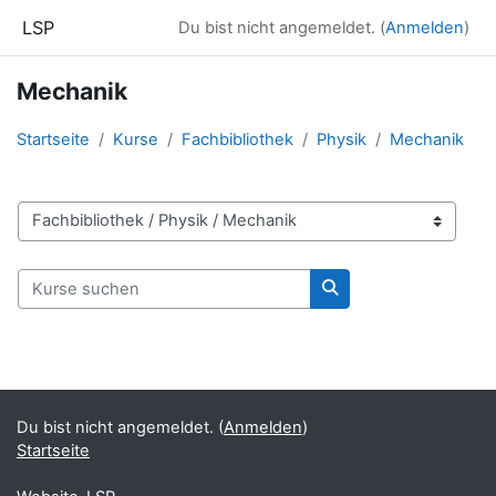
Zum Hauptinhalt
LSP
Du bist nicht angemeldet. (
Anmelden
)
Mechanik
Startseite
Kurse
Fachbibliothek
Physik
Mechanik
Kursbereiche
Kurse suchen
Kurse suchen
Blöcke
Ergänzungsblöcke
Du bist nicht angemeldet. (
Anmelden
)
Startseite