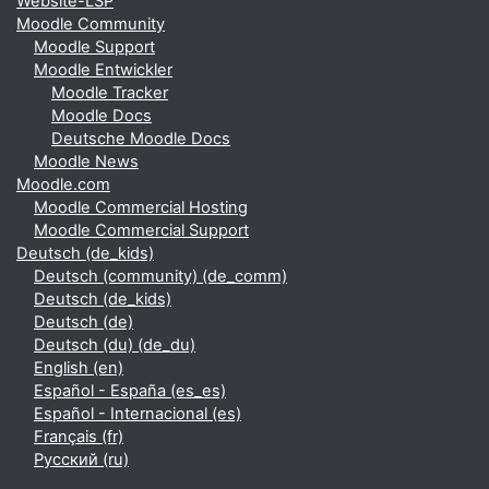
Website-LSP
Moodle Community
Moodle Support
Moodle Entwickler
Moodle Tracker
Moodle Docs
Deutsche Moodle Docs
Moodle News
Moodle.com
Moodle Commercial Hosting
Moodle Commercial Support
Deutsch ‎(de_kids)‎
Deutsch (community) ‎(de_comm)‎
Deutsch ‎(de_kids)‎
Deutsch ‎(de)‎
Deutsch (du) ‎(de_du)‎
English ‎(en)‎
Español - España ‎(es_es)‎
Español - Internacional ‎(es)‎
Français ‎(fr)‎
Русский ‎(ru)‎