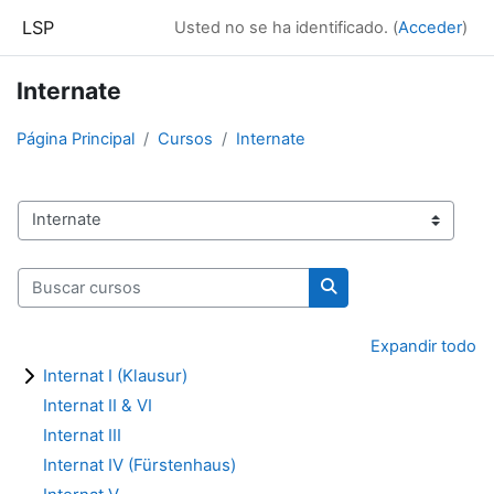
Salta al contenido principal
LSP
Usted no se ha identificado. (
Acceder
)
Internate
Página Principal
Cursos
Internate
Categorías
Buscar cursos
Buscar cursos
Expandir todo
Internat I (Klausur)
Internat II & VI
Internat III
Internat IV (Fürstenhaus)