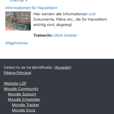
Internat V
Informationen für Hauseltern
Hier werden alle Informationen
und
Dokumente, Pläne etc., die für Hauseltern
wichtig sind, abgelegt.
Trainer/in:
Ulrich Ixmeier
Allgemeines
Bloques
Bloques suplementarios
Usted no se ha identificado. (
Acceder
)
Página Principal
Website-LSP
Moodle Community
Moodle Support
Moodle Entwickler
Moodle Tracker
Moodle Docs