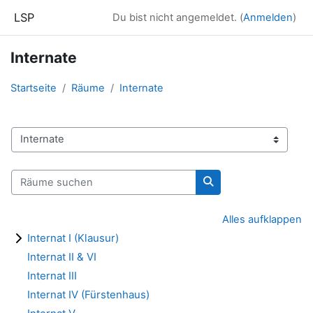
Zum Hauptinhalt
LSP
Du bist nicht angemeldet. (
Anmelden
)
Internate
Startseite
Räume
Internate
Raumbereiche
Räume suchen
Räume suchen
Alles aufklappen
Internat I (Klausur)
Internat II & VI
Internat III
Internat IV (Fürstenhaus)