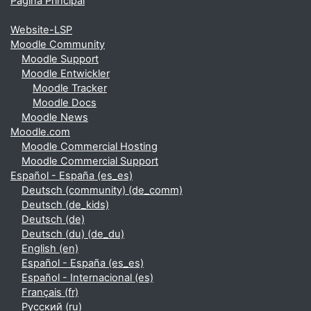
Página Principal
Website-LSP
Moodle Community
Moodle Support
Moodle Entwickler
Moodle Tracker
Moodle Docs
Moodle News
Moodle.com
Moodle Commercial Hosting
Moodle Commercial Support
Español - España ‎(es_es)‎
Deutsch (community) ‎(de_comm)‎
Deutsch ‎(de_kids)‎
Deutsch ‎(de)‎
Deutsch (du) ‎(de_du)‎
English ‎(en)‎
Español - España ‎(es_es)‎
Español - Internacional ‎(es)‎
Français ‎(fr)‎
Русский ‎(ru)‎