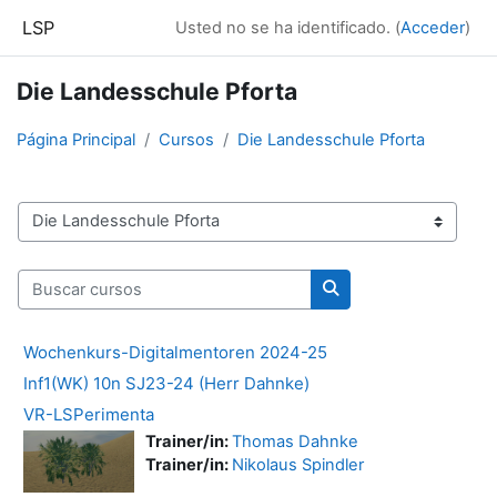
Salta al contenido principal
LSP
Usted no se ha identificado. (
Acceder
)
Die Landesschule Pforta
Página Principal
Cursos
Die Landesschule Pforta
Categorías
Buscar cursos
Buscar cursos
Wochenkurs-Digitalmentoren 2024-25
Inf1(WK) 10n SJ23-24 (Herr Dahnke)
VR-LSPerimenta
Trainer/in:
Thomas Dahnke
Trainer/in:
Nikolaus Spindler