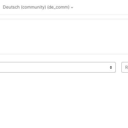
Deutsch (community) ‎(de_comm)‎
Rä