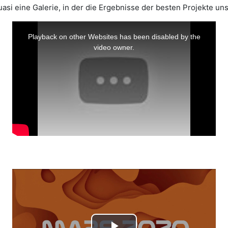
asi eine Galerie, in der die Ergebnisse der besten Projekte un
This
is
a
Playback on other Websites has been disabled by the
modal
window.
video owner.