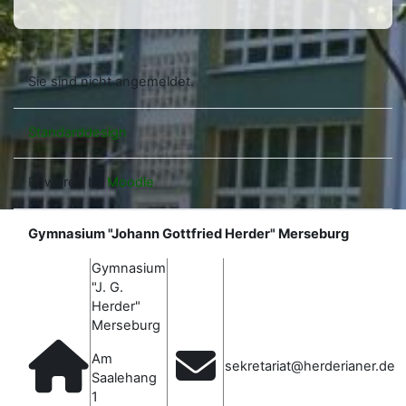
Sie sind nicht angemeldet.
Standarddesign
Powered by
Moodle
Gymnasium "Johann Gottfried Herder" Merseburg
Gymnasium
"J. G.
Herder"
Merseburg
Am
sekretariat@herderianer.de
Saalehang
1