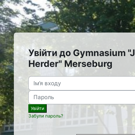
Перейти до головного вмісту
Увійти до Gymnasium "J.
Herder" Merseburg
Ім’я входу
Пароль
Увійти
Забули пароль?