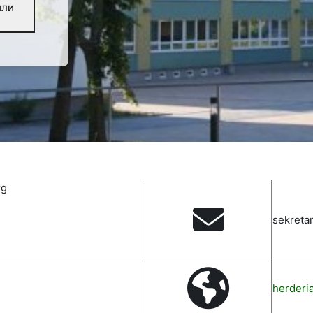
йли
rg
sekreta
herderi