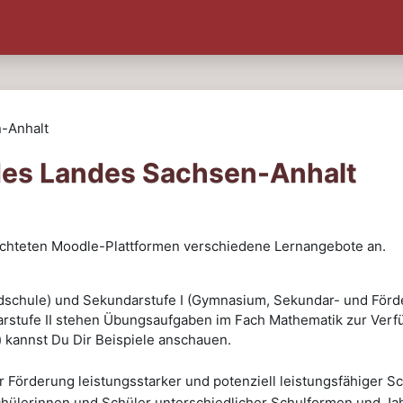
n-Anhalt
 des Landes Sachsen-Anhalt
richteten Moodle-Plattformen verschiedene Lernangebote an.
ndschule) und Sekundarstufe I (Gymnasium, Sekundar- und Förd
rstufe II stehen Übungsaufgaben im Fach Mathematik zur Verfüg
) kannst Du Dir Beispiele anschauen.
 Förderung leistungsstarker und potenziell leistungsfähiger 
hülerinnen und Schüler unterschiedlicher Schulformen und Jah