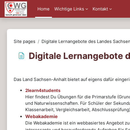
Skip to main content
Home
Wichtige Links
Kontakt
Site pages
Digitale Lernangebote des Landes Sachse
Digitale Lernangebote
Completion requirements
Das Land Sachsen-Anhalt bietet auf eigens dafür einge
2learn4students
Hier findest Du Übungen für die Primarstufe (Gru
und Naturwissenschaften. Für Schüler der Sekunda
Klassenarbeit, Vergleichsarbeit, Abschlussprüfung
Webakademie
Die Webakademie ist ein webbasiertes Angebot zur
interessante und herausfordernde Aufgaben für Sc