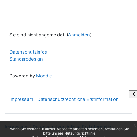
Sie sind nicht angemeldet. (
Anmelden
)
Datenschutzinfos
Standarddesign
Powered by
Moodle
Bl
Impressum
|
Datenschutzrechtliche Erstinformation
x
Impressum
|
Datenschutzrechtliche Erstinformation
Wenn Sie weiter auf dieser Webseite arbeiten möchten, bestätigen Sie
bitte unsere Nutzungsrichtlinie: