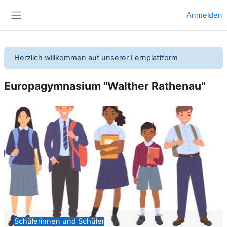
Zum Hauptinhalt
Anmelden
Website-Übersicht
Herzlich willkommen auf unserer Lernplattform
Europagymnasium "Walther Rathenau"
Schülerinnen und Schüler