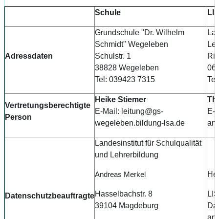
Schule
LI
Grundschule "Dr. Wilhelm
Lan
Schmidt" Wegeleben
Leh
Adressdaten
Schulstr. 1
Rie
38828 Wegeleben
061
Tel: 039423 7315
Tel
Heike Stiemer
Th
Vertretungsberechtigte
E-Mail: leitung@gs-
E-M
Person
wegeleben.bildung-lsa.de
anh
Landesinstitut für Schulqualität
und Lehrerbildung
Andreas Merkel
Her
Hasselbachstr. 8
LIS
Datenschutzbeauftragte
39104 Magdeburg
Dat
anh