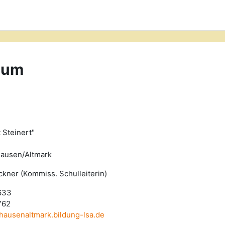
sum
en
 Steinert"
ausen/Altmark
ckner (Kommiss. Schulleiterin)
633
762
hausenaltmark.bildung-lsa.de