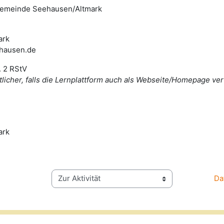
gemeinde Seehausen/Altmark
ark
hausen.de
. 2 RStV
tlicher, falls die Lernplattform auch als Webseite/Homepage v
ark
Da
Zur Aktivität