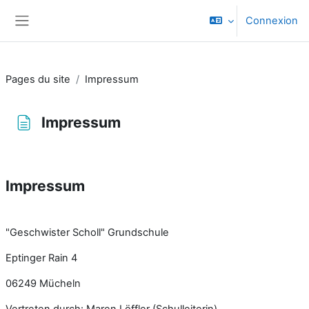
Passer au contenu principal
Connexion
Panneau latéral
Pages du site
Impressum
Impressum
Conditions d’achèvement
Impressum
"Geschwister Scholl" Grundschule
Eptinger Rain 4
06249 Mücheln
Vertreten durch: Maren Löffler (Schulleiterin)