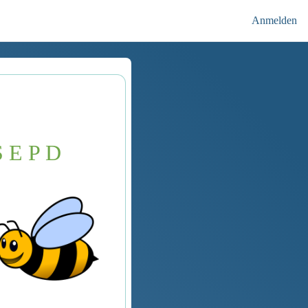
Anmelden
S E P
D