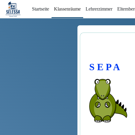
Zum Hauptinhalt
Startseite
Klassenräume
Lehrerzimmer
Elternber
Abschlussbedingungen
S E P A