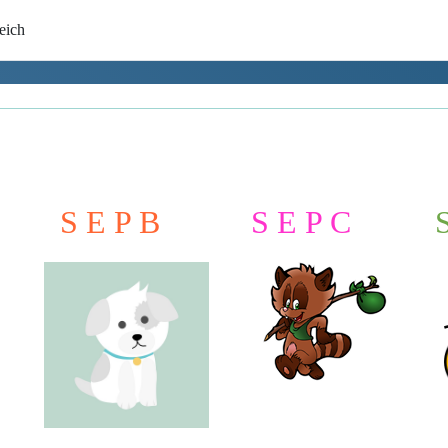
eich
S E P B
S E P C