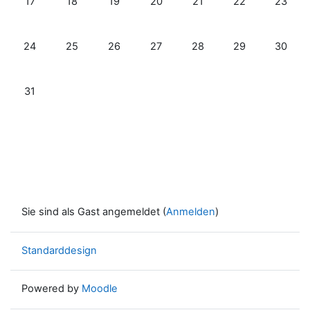
17
18
19
20
21
22
23
Keine Termine, Montag, 24. August
Keine Termine, Dienstag, 25. August
Keine Termine, Mittwoch, 26. August
Keine Termine, Donnerstag, 27. A
Keine Termine, Freitag, 2
Keine Termine, S
Keine T
24
25
26
27
28
29
30
Keine Termine, Montag, 31. August
31
Sie sind als Gast angemeldet (
Anmelden
)
Standarddesign
Powered by
Moodle