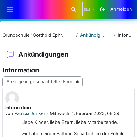
Zum Hauptinhalt
Anmelden
Sucheingabe umschalten
Website-Übersicht
Grundschule "Gotthold Ephraim Lessing"
Ankündigungen
Information
Ankündigungen
Information
Anzeigemodus
Information
Anzahl Antworten: 0
von
Patricia Junker
-
Mittwoch, 1. Februar 2023, 08:39
Liebe Kinder, liebe Eltern, liebe Mitarbeitende,
wir haben einen Fall von Scharlach an der Schule.