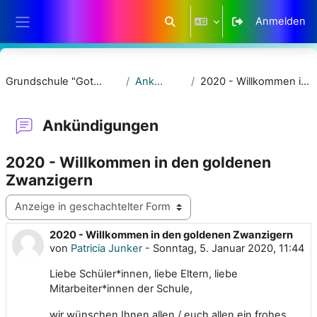
Zum Hauptinhalt
Anmelden
Sucheingabe umschalten
Website-Übersicht
Grundschule "Gotthold Ephraim Lessing"
Ankündigungen
2020 - Willkommen in den goldenen Zwanzigern
Ankündigungen
2020 - Willkommen in den goldenen
Zwanzigern
Anzeigemodus
2020 - Willkommen in den goldenen Zwanzigern
Anzahl Antworten: 0
von
Patricia Junker
-
Sonntag, 5. Januar 2020, 11:44
Liebe Schüler*innen, liebe Eltern, liebe
Mitarbeiter*innen der Schule,
wir wünschen Ihnen allen / euch allen ein frohes