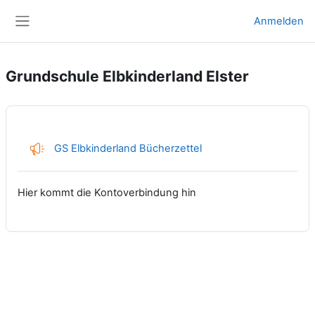
Zum Hauptinhalt
Anmelden
Website-Übersicht
Grundschule Elbkinderland Elster
Feedback
GS Elbkinderland Bücherzettel
Hier kommt die Kontoverbindung hin