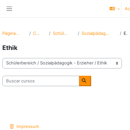
Salta al contenido principal
Ac
Panel lateral
Página Principal
Cursos
Schülerbereich
Sozialpädagogik - Erzieher
Ethik
Ethik
Categorías
Buscar cursos
Buscar cursos
Impressum