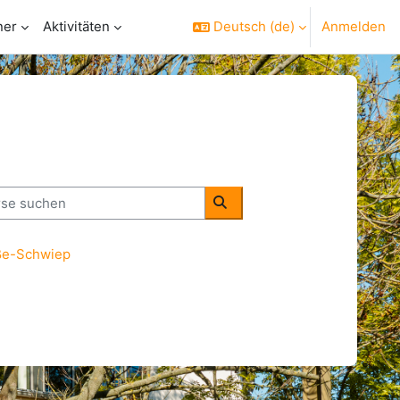
ner
Aktivitäten
Deutsch ‎(de)‎
Anmelden
e suchen
Kurse suchen
oße-Schwiep