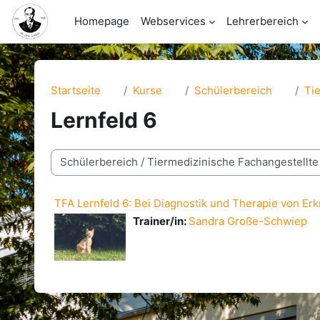
Zum Hauptinhalt
Homepage
Webservices
Lehrerbereich
Startseite
Kurse
Schülerbereich
Ti
Lernfeld 6
Kursbereiche
TFA Lernfeld 6: Bei Diagnostik und Therapie von E
Trainer/in:
Sandra Große-Schwiep