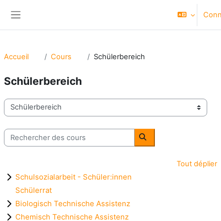
Passer au contenu principal
Conn
Panneau latéral
Accueil
Cours
Schülerbereich
Schülerbereich
Catégories de cours
Rechercher des cours
Rechercher des cours
Tout déplier
Schulsozialarbeit - Schüler:innen
Schülerrat
Biologisch Technische Assistenz
Chemisch Technische Assistenz