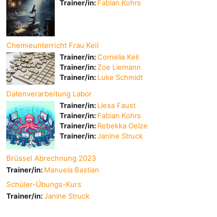
Trainer/in:
Fabian Kohrs
Chemieunterricht Frau Keil
Trainer/in:
Cornelia Keil
Trainer/in:
Zoe Liemann
Trainer/in:
Luke Schmidt
Datenverarbeitung Labor
Trainer/in:
Liesa Faust
Trainer/in:
Fabian Kohrs
Trainer/in:
Rebekka Oelze
Trainer/in:
Janine Struck
Brüssel Abrechnung 2023
Trainer/in:
Manuela Bastian
Schüler-Übungs-Kurs
Trainer/in:
Janine Struck