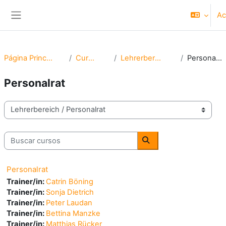
Salta al contenido principal
Ac
Panel lateral
Página Principal
Cursos
Lehrerbereich
Personalrat
Personalrat
Categorías
Buscar cursos
Buscar cursos
Personalrat
Trainer/in:
Catrin Böning
Trainer/in:
Sonja Dietrich
Trainer/in:
Peter Laudan
Trainer/in:
Bettina Manzke
Trainer/in:
Matthias Rücker