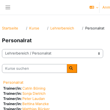
Zum Hauptinhalt
Anm
Website-Übersicht
Startseite
Kurse
Lehrerbereich
Personalrat
Personalrat
Kursbereiche
Kurse suchen
Kurse suchen
Personalrat
Trainer/in:
Catrin Böning
Trainer/in:
Sonja Dietrich
Trainer/in:
Peter Laudan
Trainer/in:
Bettina Manzke
Trainer/in:
Matthias Rücker