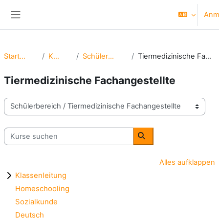
Zum Hauptinhalt
Anm
Website-Übersicht
Startseite
Kurse
Schülerbereich
Tiermedizinische Fachangestellte
Tiermedizinische Fachangestellte
Kursbereiche
Kurse suchen
Kurse suchen
Alles aufklappen
Klassenleitung
Homeschooling
Sozialkunde
Deutsch