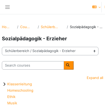
Skip to main content
Side panel
Home
Courses
Schülerbereich
Sozialpädagogik - Erzieher
Sozialpädagogik - Erzieher
Course categories
Search courses
Search courses
Expand all
Klassenleitung
Homeschooling
Ethik
Musik