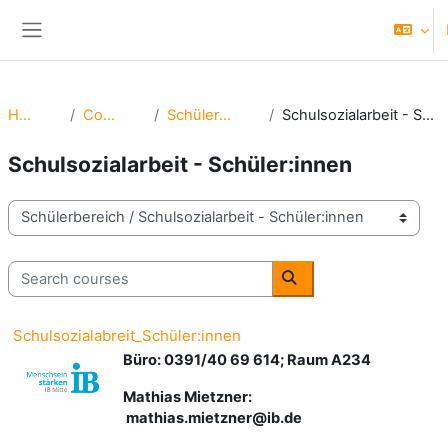
Skip to main content
Side panel
Home
Courses
Schülerbereich
Schulsozialarbeit - Schüler:innen
Schulsozialarbeit - Schüler:innen
Course categories
Search courses
Search courses
Schulsozialabreit_Schüler:innen
Büro: 0391/40 69 614; Raum A234
Mathias Mietzner:
mathias.mietzner@ib.de