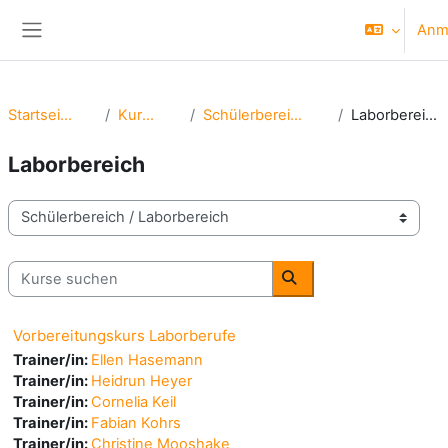
Zum Hauptinhalt
Anm
Website-Übersicht
Startseite
Kurse
Schülerbereich
Laborbereich
Laborbereich
Kursbereiche
Kurse suchen
Kurse suchen
Vorbereitungskurs Laborberufe
Trainer/in:
Ellen Hasemann
Trainer/in:
Heidrun Heyer
Trainer/in:
Cornelia Keil
Trainer/in:
Fabian Kohrs
Trainer/in:
Christine Mooshake