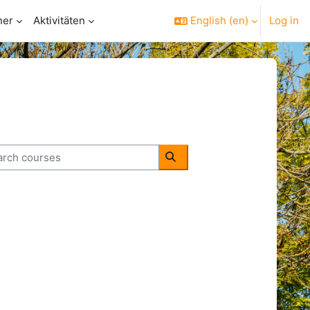
ner
Aktivitäten
English ‎(en)‎
Log in
ch courses
Search courses