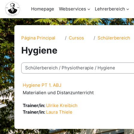
Salta al contenido principal
Homepage
Webservices
Lehrerbereich
Página Principal
Cursos
Schülerbereich
Hygiene
Categorías
Hygiene PT 1. ABJ
Materialien und Distanzunterricht
Trainer/in:
Ulrike Kreibich
Trainer/in:
Laura Thiele