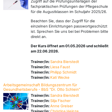
Zugriff auf die Prüfungsunterlagen der
fachpraktischen Prüfungen der Pflegeschule
für die Augustklassen im Schuljahr 2025/26.
Beachten Sie, dass der Zugriff für die
einzelnen Einrichtungen passwortgeschützt
ist. Sprechen Sie uns bei bei Problemen bitte
direkt an.
Der Kurs öffnet am 01.05.2026 und schließt
am 22.06.2026.
Trainer/in:
Sandra Bierstedt
Trainer/in:
Liesa Faust
Trainer/in:
Philipp Schmidt
Trainer/in:
Kati Wecke
Arbeitsgemeinschaft Bildungszentrum für
Gesundheitsberufe - BbS "Dr. Otto Schlein"
Trainer/in:
Sandra Bierstedt
Trainer/in:
Silja Fischer
Trainer/in:
Anne Greiser
Trainer/in:
Christina Heinze