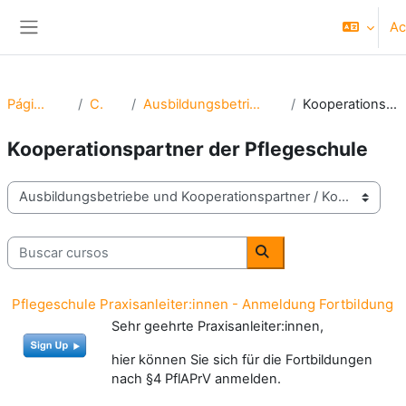
Salta al contenido principal
Ac
Panel lateral
Página Principal
Cursos
Ausbildungsbetriebe und Kooperationspartner
Kooperationspartner der Pflegeschule
Kooperationspartner der Pflegeschule
Categorías
Buscar cursos
Buscar cursos
Pflegeschule Praxisanleiter:innen - Anmeldung Fortbildung
Sehr geehrte Praxisanleiter:innen,
hier können Sie sich für die Fortbildungen
nach §4 PflAPrV anmelden.