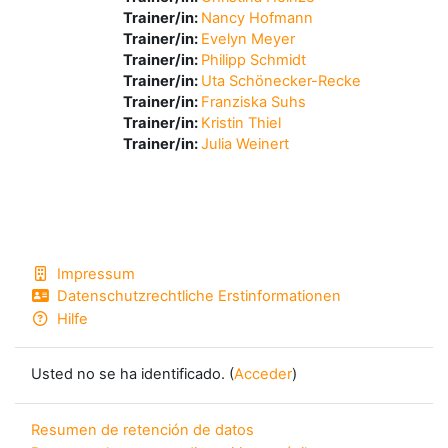
Trainer/in:
Nancy Hofmann
Trainer/in:
Evelyn Meyer
Trainer/in:
Philipp Schmidt
Trainer/in:
Uta Schönecker-Recke
Trainer/in:
Franziska Suhs
Trainer/in:
Kristin Thiel
Trainer/in:
Julia Weinert
Impressum
Datenschutzrechtliche Erstinformationen
Hilfe
Usted no se ha identificado. (
Acceder
)
Resumen de retención de datos