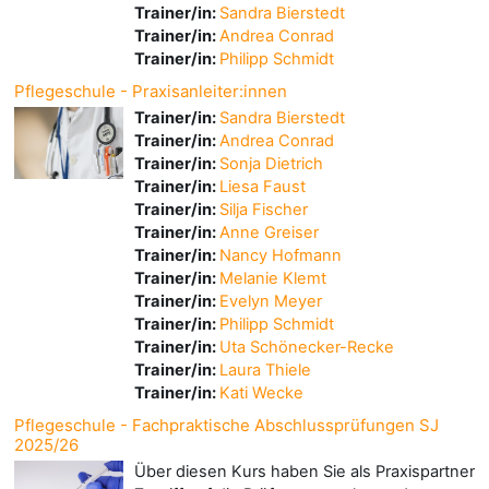
Trainer/in:
Sandra Bierstedt
Trainer/in:
Andrea Conrad
Trainer/in:
Philipp Schmidt
Pflegeschule - Praxisanleiter:innen
Trainer/in:
Sandra Bierstedt
Trainer/in:
Andrea Conrad
Trainer/in:
Sonja Dietrich
Trainer/in:
Liesa Faust
Trainer/in:
Silja Fischer
Trainer/in:
Anne Greiser
Trainer/in:
Nancy Hofmann
Trainer/in:
Melanie Klemt
Trainer/in:
Evelyn Meyer
Trainer/in:
Philipp Schmidt
Trainer/in:
Uta Schönecker-Recke
Trainer/in:
Laura Thiele
Trainer/in:
Kati Wecke
Pflegeschule - Fachpraktische Abschlussprüfungen SJ
2025/26
Über diesen Kurs haben Sie als Praxispartner