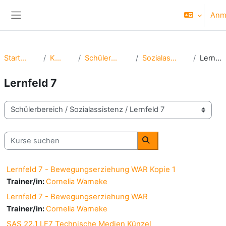
Zum Hauptinhalt
Anm
Website-Übersicht
Startseite
Kurse
Schülerbereich
Sozialassistenz
Lernfeld 7
Lernfeld 7
Kursbereiche
Kurse suchen
Kurse suchen
Lernfeld 7 - Bewegungserziehung WAR Kopie 1
Trainer/in:
Cornelia Warneke
Lernfeld 7 - Bewegungserziehung WAR
Trainer/in:
Cornelia Warneke
SAS 22.1 LF7 Technische Medien Künzel