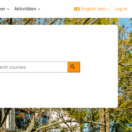
ner
Aktivitäten
English ‎(en)‎
Log in
ch courses
Search courses