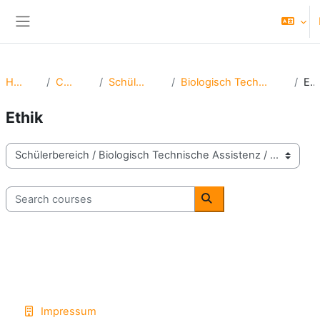
Skip to main content
Side panel
Home
Courses
Schülerbereich
Biologisch Technische Assistenz
Ethik
Ethik
Course categories
Search courses
Search courses
Impressum