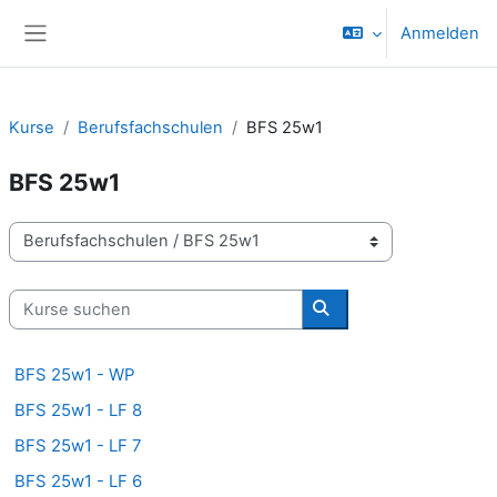
Zum Hauptinhalt
Anmelden
Website-Übersicht
Kurse
Berufsfachschulen
BFS 25w1
BFS 25w1
Kursbereiche
Kurse suchen
Kurse suchen
BFS 25w1 - WP
BFS 25w1 - LF 8
BFS 25w1 - LF 7
BFS 25w1 - LF 6