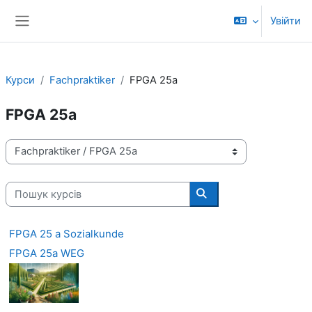
Перейти до головного вмісту
Увійти
Бокова панель
Курси
Fachpraktiker
FPGA 25a
FPGA 25a
Категорії курсів
Пошук курсів
Пошук курсів
FPGA 25 a Sozialkunde
FPGA 25a WEG