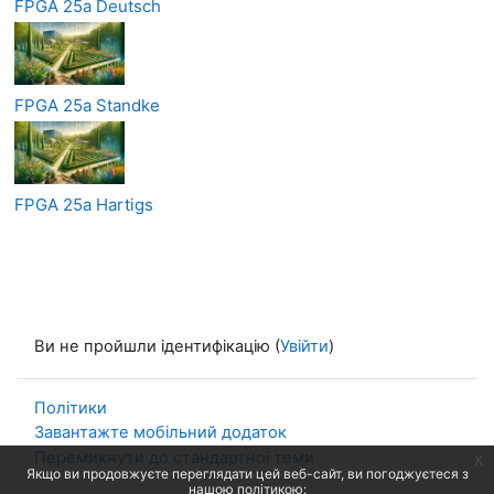
FPGA 25a Deutsch
FPGA 25a Standke
FPGA 25a Hartigs
Ви не пройшли ідентифікацію (
Увійти
)
Політики
Завантажте мобільний додаток
Перемикнути до стандартної теми
x
Якщо ви продовжуєте переглядати цей веб-сайт, ви погоджуєтеся з
нашою політикою: