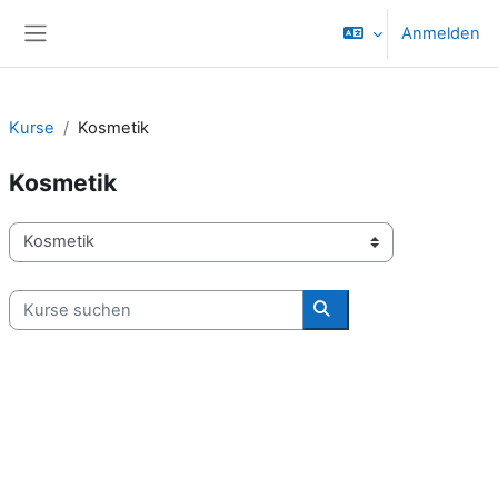
Zum Hauptinhalt
Anmelden
Website-Übersicht
Kurse
Kosmetik
Kosmetik
Kursbereiche
Kurse suchen
Kurse suchen