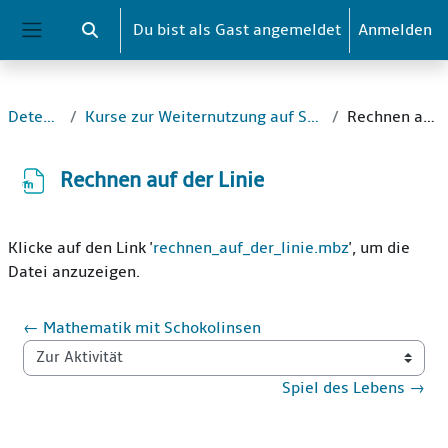
Zum Hauptinhalt
Du bist als Gast angemeldet
Anmelden
Sucheingabe umschalten
Website-Übersicht
Detektive_1
Kurse zur Weiternutzung auf Schul-Moodle-Instanzen
Rechnen auf der Linie
Rechnen auf der Linie
Abschlussbedingungen
Klicke auf den Link '
rechnen_auf_der_linie.mbz
', um die
Datei anzuzeigen.
← Mathematik mit Schokolinsen
Zur Aktivität
Spiel des Lebens →