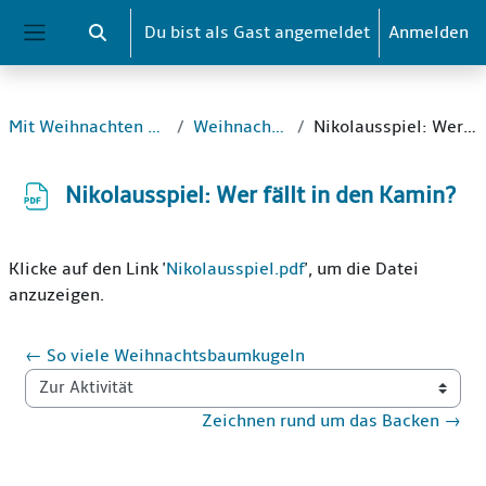
Zum Hauptinhalt
Du bist als Gast angemeldet
Anmelden
Sucheingabe umschalten
Website-Übersicht
Mit Weihnachten kannst du rechnen
Weihnachtsknobeleien
Nikolausspiel: Wer fällt in den Kamin?
Nikolausspiel: Wer fällt in den Kamin?
Abschlussbedingungen
Klicke auf den Link '
Nikolausspiel.pdf
', um die Datei
anzuzeigen.
← So viele Weihnachtsbaumkugeln
Zur Aktivität
Zeichnen rund um das Backen →