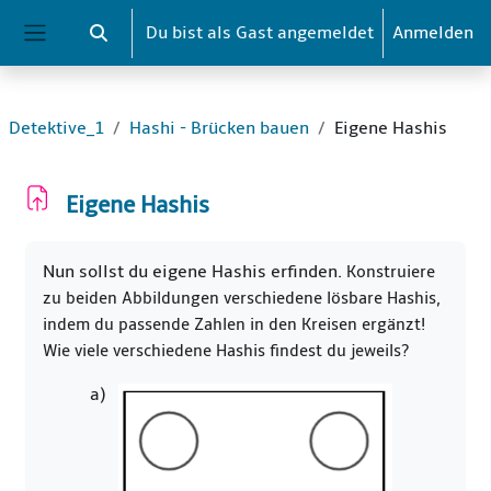
Zum Hauptinhalt
Du bist als Gast angemeldet
Anmelden
Sucheingabe umschalten
Website-Übersicht
Detektive_1
Hashi - Brücken bauen
Eigene Hashis
Eigene Hashis
Abschlussbedingungen
Nun sollst du eigene Hashis erfinden.
Konstruiere
zu beiden Abbildungen verschiedene lösbare Hashis,
indem du passende Zahlen in den Kreisen ergänzt!
Wie viele verschiedene Hashis findest du jeweils?
a)