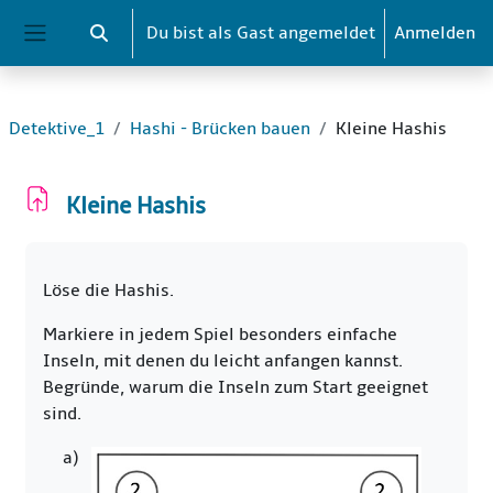
Zum Hauptinhalt
Du bist als Gast angemeldet
Anmelden
Sucheingabe umschalten
Website-Übersicht
Detektive_1
Hashi - Brücken bauen
Kleine Hashis
Kleine Hashis
Abschlussbedingungen
Löse die Hashis.
Markiere in jedem Spiel besonders einfache
Inseln, mit denen du leicht anfangen kannst.
Begründe, warum die Inseln zum Start geeignet
sind.
a)