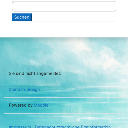
Sie sind nicht angemeldet.
Standarddesign
Powered by
Moodle
Impressum
|
Datenschutzrechtliche Erstinformation