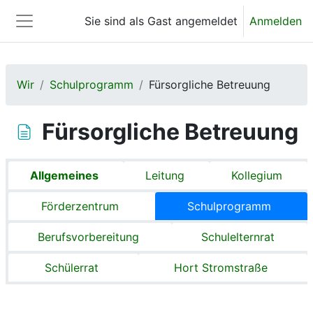
Zum Hauptinhalt
Sie sind als Gast angemeldet
Anmelden
Website-Übersicht
Wir
Schulprogramm
Fürsorgliche Betreuung
Fürsorgliche Betreuung
Abschnittsübersicht
Allgemeines
Leitung
Kollegium
Förderzentrum
Schulprogramm
Berufsvorbereitung
Schulelternrat
Schülerrat
Hort Stromstraße
Abschlussbedingungen