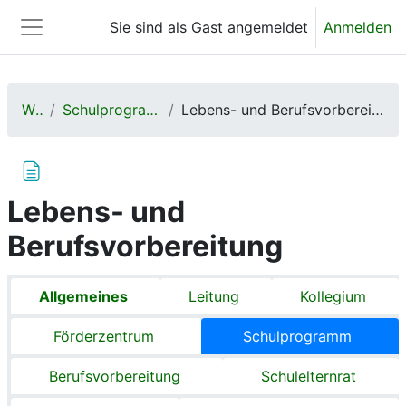
Zum Hauptinhalt
Sie sind als Gast angemeldet
Anmelden
Website-Übersicht
Wir
Schulprogramm
Lebens- und Berufsvorbereitung
Lebens- und
Berufsvorbereitung
Abschnittsübersicht
Allgemeines
Leitung
Kollegium
Förderzentrum
Schulprogramm
Berufsvorbereitung
Schulelternrat