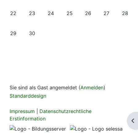
Keine Termine, Montag, 22. Juni
Keine Termine, Dienstag, 23. Juni
Keine Termine, Mittwoch, 24. Juni
Keine Termine, Donnerstag, 25.
Keine Termine, Freitag, 
Keine Termine, 
Keine T
22
23
24
25
26
27
28
Keine Termine, Montag, 29. Juni
Keine Termine, Dienstag, 30. Juni
29
30
Sie sind als Gast angemeldet (
Anmelden
)
Standarddesign
Impressum
|
Datenschutzrechtliche
Erstinformation
Bl