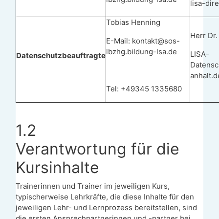
lisa-di
Tobias Henning
Herr Dr.
E-Mail: kontakt@sos-
lbzhg.bildung-lsa.de
LISA-
Datenschutzbeauftragte
Datensc
anhalt.d
Tel: +49345 1335680
1.2
Verantwortung für die
Kursinhalte
Trainerinnen und Trainer im jeweiligen Kurs,
typischerweise Lehrkräfte, die diese Inhalte für den
jeweiligen Lehr- und Lernprozess bereitstellen, sind
die ersten Ansprechpartnerinnen und -partner
bei