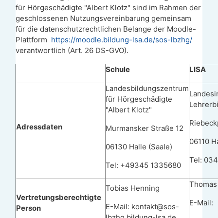
für Hörgeschädigte "Albert Klotz" sind im Rahmen der
geschlossenen Nutzungsvereinbarung gemeinsam
für die datenschutzrechtlichen Belange der Moodle-
Plattform
https://moodle.bildung-lsa.de/sos-lbzhg/
verantwortlich (Art. 26 DS-GVO).
Schule
LISA
Landesbildungszentrum
Landesin
für Hörgeschädigte
Lehrerb
"Albert Klotz"
Riebeck
Adressdaten
Murmansker Straße 12
06110 Ha
06130 Halle (Saale)
Tel: 03
Tel: +49345 1335680
Thomas
Tobias Henning
Vertretungsberechtigte
E-Mail:
E-Mail: kontakt@sos-
Person
lbzhg.bildung-lsa.de