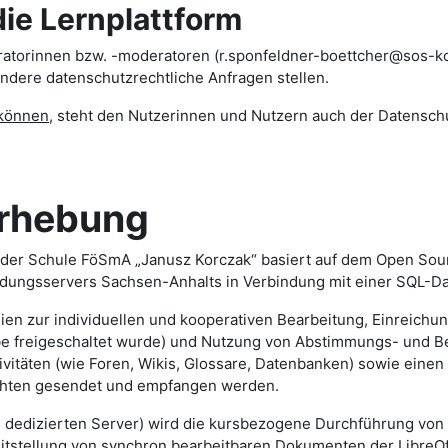
 Lernplattform
ratorinnen bzw. -moderatoren (r.sponfeldner-boettcher@sos-kor
ndere datenschutzrechtliche Anfragen stellen.
 können
, steht den Nutzerinnen und Nutzern auch der Datensch
hebung
der Schule FöSmA „Janusz Korczak“ basiert auf dem Open So
ldungsservers Sachsen-Anhalts in Verbindung mit einer SQL-Da
lien zur individuellen und kooperativen Bearbeitung, Einreich
gabe freigeschaltet wurde) und Nutzung von Abstimmungs- und 
vitäten (wie Foren, Wikis, Glossare, Datenbanken) sowie einen
ichten gesendet und empfangen werden.
m dedizierten Server) wird die kursbezogene Durchführung von
eitstellung von synchron bearbeitbaren Dokumenten der LibreOf