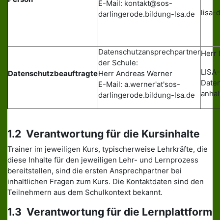
E-Mail: kontakt@sos-
lisa-
darlingerode.bildung-lsa.de
Datenschutzansprechpartner
Herr 
der Schule:
LISA-
Datenschutzbeauftragte
Herr Andreas Werner
Date
E-Mail: a.werner'at'sos-
anhal
darlingerode.bildung-lsa
.
de
1.2 Verantwortung für die Kursinhalte
Trainer im jeweiligen Kurs, typischerweise Lehrkräfte, die
diese Inhalte für den jeweiligen Lehr- und Lernprozess
bereitstellen, sind die ersten Ansprechpartner bei
inhaltlichen Fragen zum Kurs. Die Kontaktdaten sind den
Teilnehmern aus dem Schulkontext bekannt.
1.3 Verantwortung für die Lernplattform