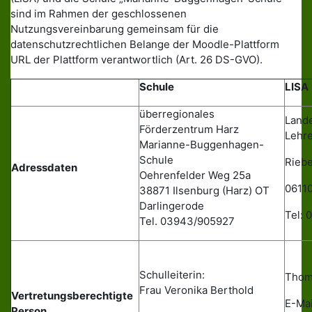
sind im Rahmen der geschlossenen
Nutzungsvereinbarung gemeinsam für die
datenschutzrechtlichen Belange der Moodle-Plattform
URL der Plattform verantwortlich (Art. 26 DS-GVO).
Schule
LISA
überregionales
Lande
Förderzentrum Harz
Lehre
Marianne-Buggenhagen-
Schule
Riebe
Adressdaten
Oehrenfelder Weg 25a
06110
38871 Ilsenburg (Harz) OT
Darlingerode
Tel:
Tel. 03943/905927
Schulleiterin:
Thom
Frau Veronika Berthold
Vertretungsberechtigte
E-Mai
Person