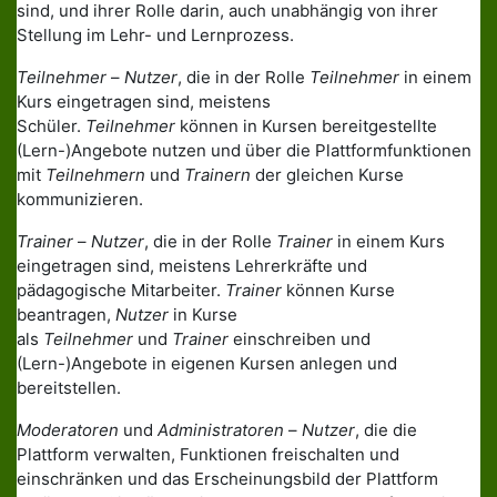
sind, und ihrer Rolle darin, auch unabhängig von ihrer
Stellung im Lehr- und Lernprozess.
Teilnehmer
–
Nutzer
, die in der Rolle
Teilnehmer
in einem
Kurs eingetragen sind, meistens
Schüler.
Teilnehmer
können in Kursen bereitgestellte
(Lern-)Angebote nutzen und über die Plattformfunktionen
mit
Teilnehmern
und
Trainern
der gleichen Kurse
kommunizieren.
Trainer
–
Nutzer
, die in der Rolle
Trainer
in einem Kurs
eingetragen sind, meistens Lehrerkräfte und
pädagogische Mitarbeiter.
Trainer
können Kurse
beantragen,
Nutzer
in Kurse
als
Teilnehmer
und
Trainer
einschreiben und
(Lern-)Angebote in eigenen Kursen anlegen und
bereitstellen.
Moderatoren
und
Administratoren
–
Nutzer
, die die
Plattform verwalten, Funktionen freischalten und
einschränken und das Erscheinungsbild der Plattform