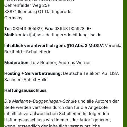
Oehrenfelder Weg 25a
38871 Ilsenburg OT Darlingerode
Germany
Tel:
03943 905927,
Fax:
03943 905928,
E-
Mail:
kontakt[at]sos-darlingerode.bildung-lsa.de
Inhaltlich verantwortlich gem. §10 Abs. 3 MdStV:
Veronika
Berthold - Schulleiterin
Moderation:
Lutz Reuther, Andreas Werner
Hosting + Serverbetreuung:
Deutsche Telekom AG, LISA
Sachsen-Anhalt Halle
Haftungsausschluss
Die Marianne-Buggenhagen-Schule
und alle Autoren der
Seite werden vertreten durch den für die Angebote
inhaltlich verantwortlichen Schulleiter. Im folgenden
Haftungsausschluss wird immer „der Autor“ genannt,
wenn letztendlich der inhaltlich verantwortliche