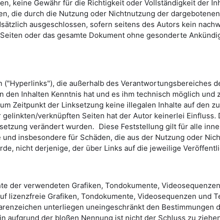
Seiten, keine Gewähr für die Richtigkeit oder Vollständigkeit d
hen, die durch die Nutzung oder Nichtnutzung der dargebotenen
sätzlich ausgeschlossen, sofern seitens des Autors kein nachw
 der Seiten oder das gesamte Dokument ohne gesonderte Ankündi
n ("Hyperlinks"), die außerhalb des Verantwortungsbereiches d
 von den Inhalten Kenntnis hat und es ihm technisch möglich und
zum Zeitpunkt der Linksetzung keine illegalen Inhalte auf den z
 gelinkten/verknüpften Seiten hat der Autor keinerlei Einfluss. 
nksetzung verändert wurden. Diese Feststellung gilt für alle i
alte und insbesondere für Schäden, die aus der Nutzung oder Ni
de, nicht derjenige, der über Links auf die jeweilige Veröffentl
echte der verwendeten Grafiken, Tondokumente, Videosequenzen 
 lizenzfreie Grafiken, Tondokumente, Videosequenzen und Tex
Warenzeichen unterliegen uneingeschränkt den Bestimmungen d
in aufgrund der bloßen Nennung ist nicht der Schluss zu ziehe