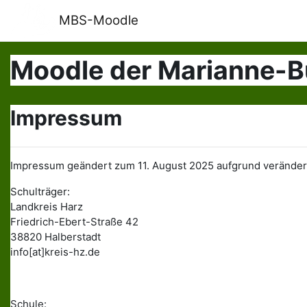
Zum Hauptinhalt
MBS-Moodle
Moodle der Marianne-
Impressum
Impressum geändert zum 11. August 2025 aufgrund veränder
Schulträger:
Landkreis Harz
Friedrich-Ebert-Straße 42
38820 Halberstadt
info[at]kreis-hz.de
Schule: