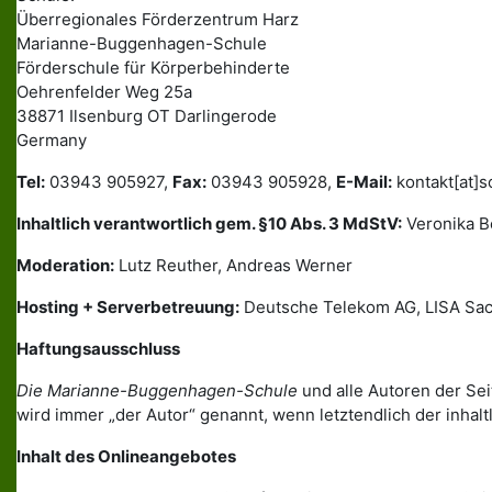
Überregionales Förderzentrum Harz
Marianne-Buggenhagen-Schule
Förderschule für Körperbehinderte
Oehrenfelder Weg 25a
38871 Ilsenburg OT Darlingerode
Germany
Tel:
03943 905927,
Fax:
03943 905928,
E-Mail:
kontakt[at]s
Inhaltlich verantwortlich gem. §10 Abs. 3 MdStV:
Veronika Be
Moderation:
Lutz Reuther, Andreas Werner
Hosting + Serverbetreuung:
Deutsche Telekom AG, LISA Sac
Haftungsausschluss
Die Marianne-Buggenhagen-Schule
und alle Autoren der Sei
wird immer „der Autor“ genannt, wenn letztendlich der inhaltl
Inhalt des Onlineangebotes