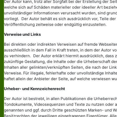
Der Autor kann, trotz aller Sorgfalt bei der Erstellung der 
welche sich auf Schäden materieller oder ideeller Art bezie
unvollständiger Informationen verursacht wurden, sind grund
vorliegt. Der Autor behält es sich ausdrücklich vor, Teile
Veröffentlichung zeitweise oder endgültig einzustellen.
Verweise und Links
Bei direkten oder indirekten Verweisen auf fremde Webseite
ausschließlich in dem Fall in Kraft treten, in dem der Autor
zu verhindern. Der Autor erklärt hiermit ausdrücklich, dass 
zukünftige Gestaltung, die Inhalte oder die Urheberschaft der
Inhalten aller gelinkten/verknüpften Seiten, die nach der Li
Verweise. Für illegale, fehlerhafte oder unvollständige Inh
haftet allein der Anbieter der Seite, auf welche verwiesen wur
Urheber- und Kennzeichenrecht
Der Autor ist bestrebt, in allen Publikationen die Urheberr
Tondokumente, Videosequenzen und Texte zu nutzen oder auf
genannten und ggf. durch Dritte geschützten Marken- und 
Besitzrechten der jeweiligen eingetragenen Eigentümer. Alle