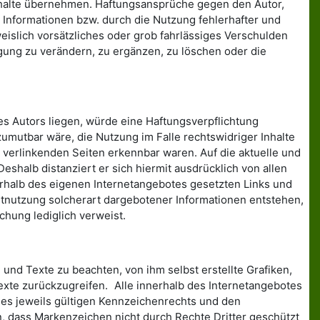
er Inhalte übernehmen. Haftungsansprüche gegen den Autor,
 Informationen bzw. durch die Nutzung fehlerhafter und
eislich vorsätzliches oder grob fahrlässiges Verschulden
gung zu verändern, zu ergänzen, zu löschen oder die
es Autors liegen, würde eine Haftungsverpflichtung
 zumutbar wäre, die Nutzung im Falle rechtswidriger Inhalte
u verlinkenden Seiten erkennbar waren. Auf die aktuelle und
Deshalb distanziert er sich hiermit ausdrücklich von allen
nnerhalb des eigenen Internetangebotes gesetzten Links und
chtnutzung solcherart dargebotener Informationen entstehen,
ichung lediglich verweist.
und Texte zu beachten, von ihm selbst erstellte Grafiken,
te zurückzugreifen. Alle innerhalb des Internetangebotes
es jeweils gültigen Kennzeichenrechts und den
n, dass Markenzeichen nicht durch Rechte Dritter geschützt